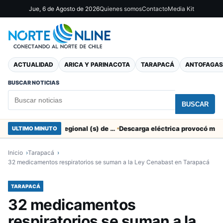
Jue, 6 de Agosto de 2026
Quienes somos
Contacto
Media Kit
ACTUALIDAD
ARICA Y PARINACOTA
TARAPACÁ
ANTOFAGAS
BUSCAR NOTICIAS
BUSCAR
SERNAC pidió la renuncia a Director Regional (s) de Arica por contratar solo a militantes del Gobierno
ULTIMO MINUTO
Inicio
Tarapacá
32 medicamentos respiratorios se suman a la Ley Cenabast en Tarapacá
TARAPACÁ
32 medicamentos
respiratorios se suman a la