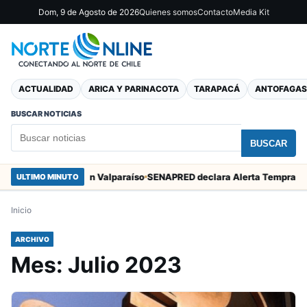
Dom, 9 de Agosto de 2026
Quienes somos
Contacto
Media Kit
ACTUALIDAD
ARICA Y PARINACOTA
TARAPACÁ
ANTOFAGAS
BUSCAR NOTICIAS
BUSCAR
 San Marcos en Valparaíso
ULTIMO MINUTO
Inicio
ARCHIVO
Mes:
Julio 2023