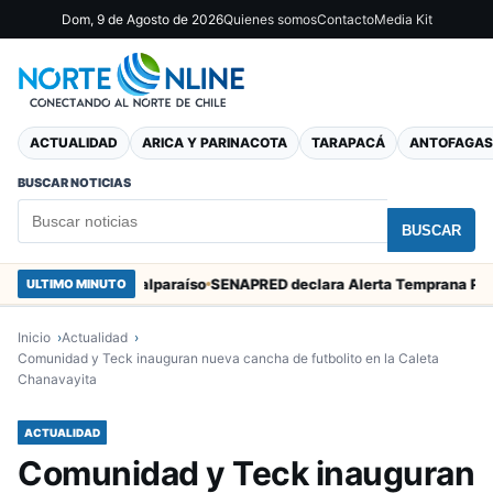
Dom, 9 de Agosto de 2026
Quienes somos
Contacto
Media Kit
ACTUALIDAD
ARICA Y PARINACOTA
TARAPACÁ
ANTOFAGAS
BUSCAR NOTICIAS
BUSCAR
 Marcos en Valparaíso
ULTIMO MINUTO
Inicio
Actualidad
Comunidad y Teck inauguran nueva cancha de futbolito en la Caleta
Chanavayita
ACTUALIDAD
Comunidad y Teck inauguran