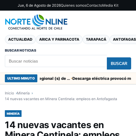
Jue, 6 de Agosto de 2026
Quienes somos
Contacto
Media Kit
ACTUALIDAD
ARICA Y PARINACOTA
TARAPACÁ
ANTOFAGAS
BUSCAR NOTICIAS
BUSCAR
SERNAC pidió la renuncia a Director Regional (s) de Arica por contratar solo a militantes del Gobierno
ULTIMO MINUTO
Inicio
Minería
14 nuevas vacantes en Minera Centinela: empleos en Antofagasta
MINERÍA
14 nuevas vacantes en
Minera Centinela: empleos