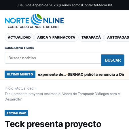
Jue, 6 de Agosto de 2026
Quienes somos
Contacto
Media Kit
ACTUALIDAD
ARICA Y PARINACOTA
TARAPACÁ
ANTOFAGAS
BUSCAR NOTICIAS
BUSCAR
Murió tacneña Charito Mistral máxima exponente de la música criolla durante 50 años
ULTIMO MINUTO
Inicio
Actualidad
Teck presenta proyecto testimonial Voces de Tarapacá: Diálogos para el
Desarrollo”
ACTUALIDAD
Teck presenta proyecto