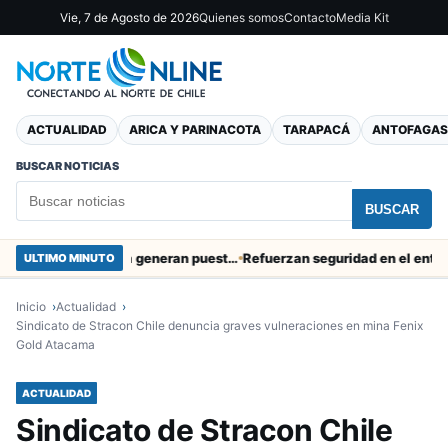
Vie, 7 de Agosto de 2026
Quienes somos
Contacto
Media Kit
ACTUALIDAD
ARICA Y PARINACOTA
TARAPACÁ
ANTOFAGAS
BUSCAR NOTICIAS
BUSCAR
Obras de Aguas del Altiplano en Arica generan puestos de trabajo
Refuerzan seguridad en el entorno po
ULTIMO MINUTO
Inicio
Actualidad
Sindicato de Stracon Chile denuncia graves vulneraciones en mina Fenix
Gold Atacama
ACTUALIDAD
Sindicato de Stracon Chile