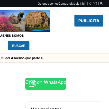
Quienes somos
Contacto
Media Kit
in | X | YT |
PUBLICITA
UIENES SOMOS
BUSCAR
Toda la Fecha 19 del Ascenso que parte este viernes
Chat on WhatsApp