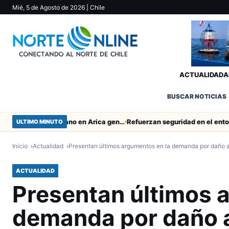
Mié, 5 de Agosto de 2026
| Chile
ACTUALIDAD
A
BUSCAR NOTICIAS
Obras de Aguas del Altiplano en Arica generan puestos de trabajo
ULTIMO MINUTO
Inicio
Actualidad
Presentan últimos argumentos en la demanda por daño 
ACTUALIDAD
Presentan últimos 
demanda por daño a