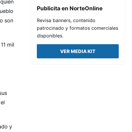
 quién
Publicita en NorteOnline
pueblo
ro son
Revisa banners, contenido
patrocinado y formatos comerciales
disponibles.
11 mil
VER MEDIA KIT
sus
el
ado y