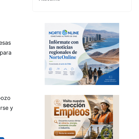
resas
 para
pozo
rse y