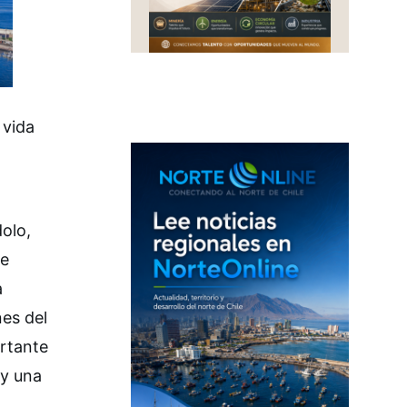
 vida
dolo,
se
a
nes del
ortante
ay una