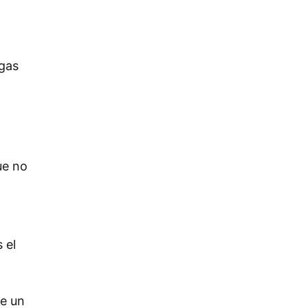
egas
ue no
 el
de un