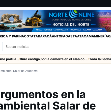
RICA Y PARINACOTA
TARAPACÁ
ANTOFAGASTA
ATACAMA
MINERÍA
Q
Refuerzan seguridad en el entorno portuario de Arica
Duro castigo por la camorra en el clásico Arica-Iquique
ambiental Salar de Atacama
argumentos en la
mbiental Salar de