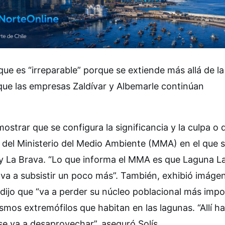
que es “irreparable” porque se extiende más allá de la
ue las empresas Zaldívar y Albemarle continúan
trar que se configura la significancia y la culpa o 
 del Ministerio del Medio Ambiente (MMA) en el que 
 y La Brava. “Lo que informa el MMA es que Laguna L
va a subsistir un poco más”. También, exhibió imáge
y dijo que “va a perder su núcleo poblacional más imp
smos extremófilos que habitan en las lagunas. “Allí h
se va a desaprovechar”, aseguró Solís.