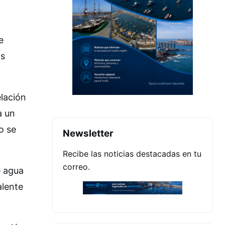
e
os
elación
a un
o se
Newsletter
Recibe las noticias destacadas en tu
correo.
e agua
alente