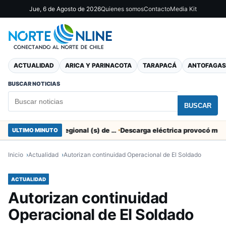
Jue, 6 de Agosto de 2026
Quienes somos
Contacto
Media Kit
ACTUALIDAD
ARICA Y PARINACOTA
TARAPACÁ
ANTOFAGAS
BUSCAR NOTICIAS
BUSCAR
SERNAC pidió la renuncia a Director Regional (s) de Arica por contratar solo a militantes del Gobierno
ULTIMO MINUTO
Inicio
Actualidad
Autorizan continuidad Operacional de El Soldado
ACTUALIDAD
Autorizan continuidad
Operacional de El Soldado