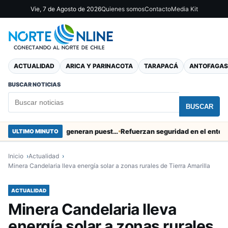
Vie, 7 de Agosto de 2026
Quienes somos
Contacto
Media Kit
ACTUALIDAD
ARICA Y PARINACOTA
TARAPACÁ
ANTOFAGAS
BUSCAR NOTICIAS
BUSCAR
Obras de Aguas del Altiplano en Arica generan puestos de trabajo
Refuerzan seguridad en el entorno portua
ULTIMO MINUTO
Inicio
Actualidad
Minera Candelaria lleva energía solar a zonas rurales de Tierra Amarilla
ACTUALIDAD
Minera Candelaria lleva
energía solar a zonas rurales