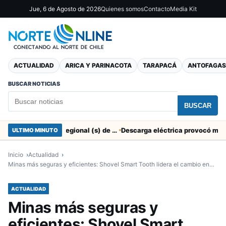
Jue, 6 de Agosto de 2026
Quienes somos
Contacto
Media Kit
ACTUALIDAD
ARICA Y PARINACOTA
TARAPACÁ
ANTOFAGAS
BUSCAR NOTICIAS
BUSCAR
SERNAC pidió la renuncia a Director Regional (s) de Arica por contratar solo a militantes del Gobierno
ULTIMO MINUTO
Inicio
Actualidad
Minas más seguras y eficientes: Shovel Smart Tooth lidera el cambio en…
ACTUALIDAD
Minas más seguras y
eficientes: Shovel Smart