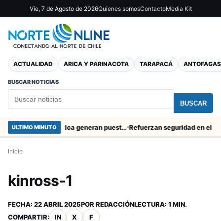
Vie, 7 de Agosto de 2026
Quienes somos
Contacto
Media Kit
ACTUALIDAD
ARICA Y PARINACOTA
TARAPACÁ
ANTOFAGAS
BUSCAR NOTICIAS
BUSCAR
Obras de Aguas del Altiplano en Arica generan puestos de trabajo
Refuerzan seguridad en el entorno 
ULTIMO MINUTO
Inicio
kinross-1
FECHA:
22 ABRIL 2025
POR
REDACCIÓN
LECTURA: 1 MIN.
COMPARTIR:
IN
X
F