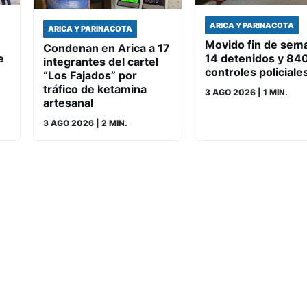
ARICA Y PARINACOTA
ARICA Y PARINACOTA
Movido fin de sem
Condenan en Arica a 17
e
14 detenidos y 84
integrantes del cartel
controles policiale
“Los Fajados” por
tráfico de ketamina
3 AGO 2026
| 1 MIN.
artesanal
3 AGO 2026
| 2 MIN.