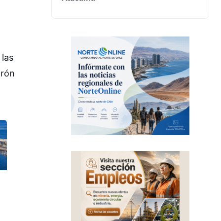
 las
irón