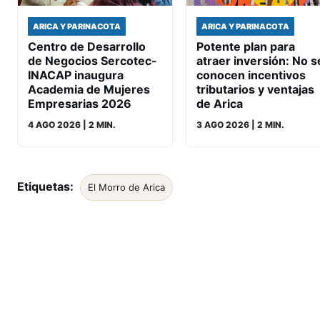
ARICA Y PARINACOTA
ARICA Y PARINACOTA
Centro de Desarrollo
Potente plan para
de Negocios Sercotec-
atraer inversión: No s
INACAP inaugura
conocen incentivos
Academia de Mujeres
tributarios y ventajas
Empresarias 2026
de Arica
4 AGO 2026
| 2 MIN.
3 AGO 2026
| 2 MIN.
Etiquetas:
El Morro de Arica