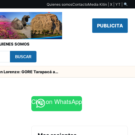
Quienes somos
Contacto
Media Kit
in | X | YT |
PUBLICITA
UIENES SOMOS
BUSCAR
Fiesta de San Lorenzo: GORE Tarapacá aporta $126 millones y entrega obras en el campanario
Chat on WhatsApp