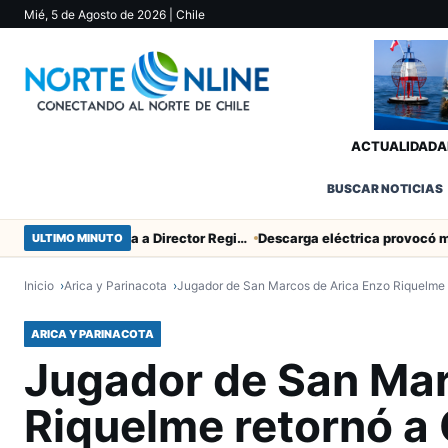
Mié, 5 de Agosto de 2026
| Chile
ACTUALIDAD
A
BUSCAR NOTICIAS
SERNAC pidió la renuncia a Director Regional (s) de Arica por contratar solo a militantes del Gobierno
ULTIMO MINUTO
Inicio
Arica y Parinacota
Jugador de San Marcos de Arica Enzo Riquelme 
ARICA Y PARINACOTA
Jugador de San Mar
Riquelme retornó a 