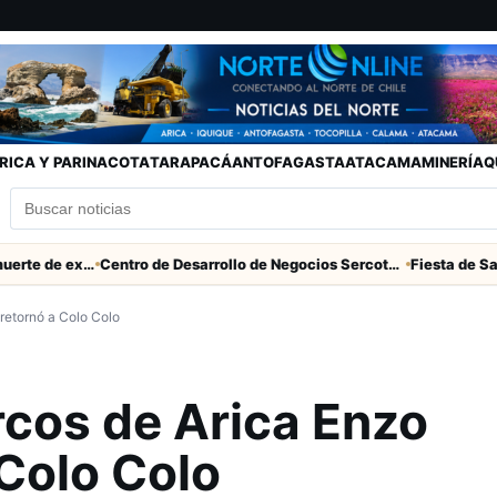
RICA Y PARINACOTA
TARAPACÁ
ANTOFAGASTA
ATACAMA
MINERÍA
Q
Descarga eléctrica provocó muerte de extranjero que robaba cables en Cerro Chuño
Centro de Desarrollo de Negocios Sercotec-INACAP inaugura Academia de Mujeres Empresarias 2026
retornó a Colo Colo
cos de Arica Enzo
Colo Colo