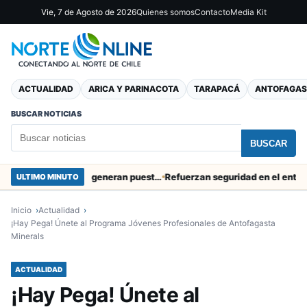
Vie, 7 de Agosto de 2026
Quienes somos
Contacto
Media Kit
ACTUALIDAD
ARICA Y PARINACOTA
TARAPACÁ
ANTOFAGAS
BUSCAR NOTICIAS
BUSCAR
Obras de Aguas del Altiplano en Arica generan puestos de trabajo
Refuerzan seguridad en el entorno por
ULTIMO MINUTO
Inicio
Actualidad
¡Hay Pega! Únete al Programa Jóvenes Profesionales de Antofagasta
Minerals
ACTUALIDAD
¡Hay Pega! Únete al