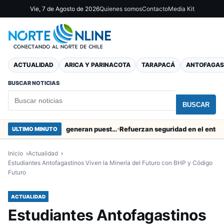
Vie, 7 de Agosto de 2026
Quienes somos
Contacto
Media Kit
ACTUALIDAD
ARICA Y PARINACOTA
TARAPACÁ
ANTOFAGAS
BUSCAR NOTICIAS
BUSCAR
Obras de Aguas del Altiplano en Arica generan puestos de trabajo
Refuerzan seguridad en el entorno portu
ULTIMO MINUTO
Inicio
Actualidad
Estudiantes Antofagastinos Viven la Minería del Futuro con BHP y Código
Futuro
ACTUALIDAD
Estudiantes Antofagastinos