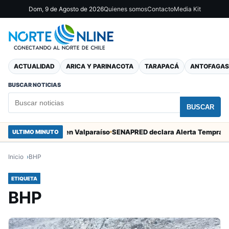
Dom, 9 de Agosto de 2026
Quienes somos
Contacto
Media Kit
ACTUALIDAD
ARICA Y PARINACOTA
TARAPACÁ
ANTOFAGAS
BUSCAR NOTICIAS
BUSCAR
e San Marcos en Valparaíso
ULTIMO MINUTO
Inicio
BHP
ETIQUETA
BHP