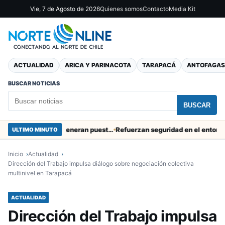
Vie, 7 de Agosto de 2026
Quienes somos
Contacto
Media Kit
ACTUALIDAD
ARICA Y PARINACOTA
TARAPACÁ
ANTOFAGAS
BUSCAR NOTICIAS
BUSCAR
Obras de Aguas del Altiplano en Arica generan puestos de trabajo
Refuerzan seguridad en el entorno portuar
ULTIMO MINUTO
Inicio
Actualidad
Dirección del Trabajo impulsa diálogo sobre negociación colectiva
multinivel en Tarapacá
ACTUALIDAD
Dirección del Trabajo impulsa