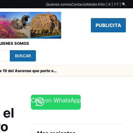
Quienes somos
Contacto
Media Kit
in | X | YT |
PUBLICITA
UIENES SOMOS
BUSCAR
Toda la Fecha 19 del Ascenso que parte este viernes
Chat on WhatsApp
 el
ro