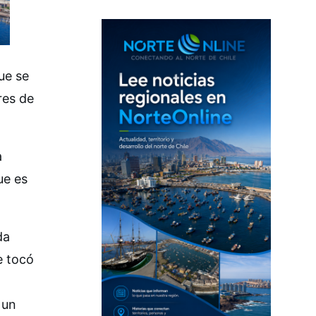
ue se
res de
a
ue es
da
e tocó
 un