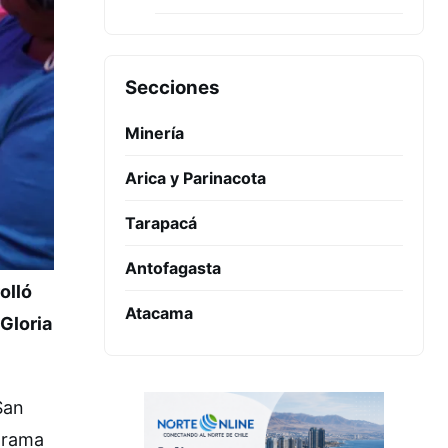
Secciones
Minería
Arica y Parinacota
Tarapacá
Antofagasta
olló
Atacama
Gloria
San
grama