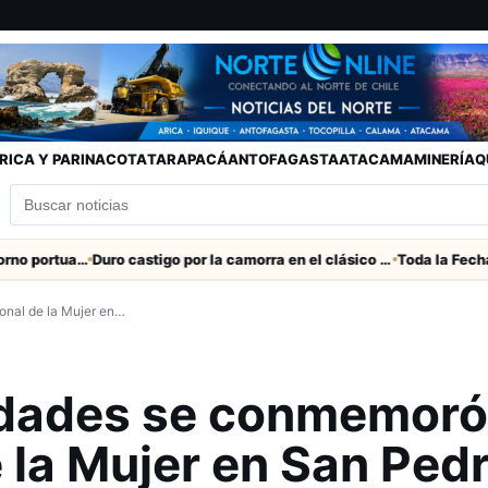
RICA Y PARINACOTA
TARAPACÁ
ANTOFAGASTA
ATACAMA
MINERÍA
Q
Refuerzan seguridad en el entorno portuario de Arica
Duro castigo por la camorra en el clásico Arica-Iquique
onal de la Mujer en…
idades se conmemoró
e la Mujer en San Ped