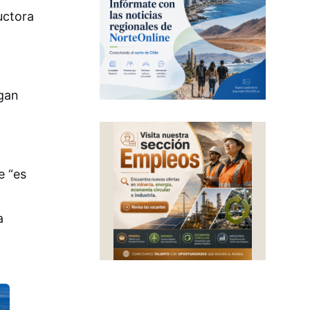
uctora
egan
e “es
a