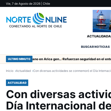
Vie, 7 de Agosto de 2026
| Chile
ACTUALIDAD
A
BUSCAR NOTICIAS
Obras de Aguas del Altiplano en Arica generan puestos de trabajo
ULTIMO MINUTO
Inicio
Actualidad
Con diversas actividades se conmemoró el Día Internaci
ACTUALIDAD
Con diversas activ
Día Internacional d