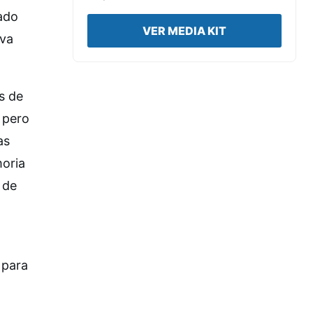
ado
VER MEDIA KIT
eva
s de
 pero
as
moria
 de
 para