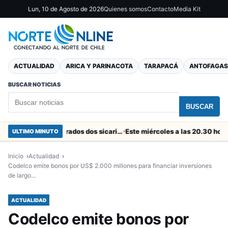
Lun, 10 de Agosto de 2026
Quienes somos
Contacto
Media Kit
ACTUALIDAD
ARICA Y PARINACOTA
TARAPACÁ
ANTOFAGAS
BUSCAR NOTICIAS
BUSCAR
En el “colador” de Cuya fueron capturados dos sicarios colombianos
ULTIMO MINUTO
Inicio
Actualidad
Codelco emite bonos por US$ 2.000 millones para financiar inversiones
de largo…
ACTUALIDAD
Codelco emite bonos por