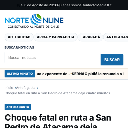
Jue, 6 de Agosto de 2026
Quienes somos
Contacto
Media Kit
ACTUALIDAD
ARICA Y PARINACOTA
TARAPACÁ
ANTOFAGAS
BUSCAR NOTICIAS
BUSCAR
Murió tacneña Charito Mistral máxima exponente de la música criolla durante 50 años
ULTIMO MINUTO
Inicio
Antofagasta
Choque fatal en ruta a San Pedro de Atacama deja cuatro muertos
ANTOFAGASTA
Choque fatal en ruta a San
Pedro de Atacama deja