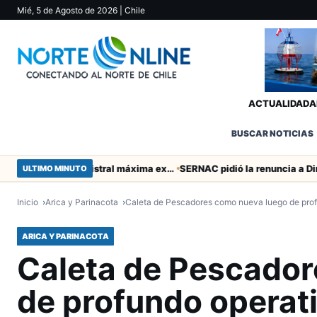
Mié, 5 de Agosto de 2026
| Chile
ACTUALIDAD
A
BUSCAR NOTICIAS
Murió tacneña Charito Mistral máxima exponente de la música criolla durante 50 años
ULTIMO MINUTO
Inicio
Arica y Parinacota
Caleta de Pescadores como nueva luego de prof
ARICA Y PARINACOTA
Caleta de Pescador
de profundo operati