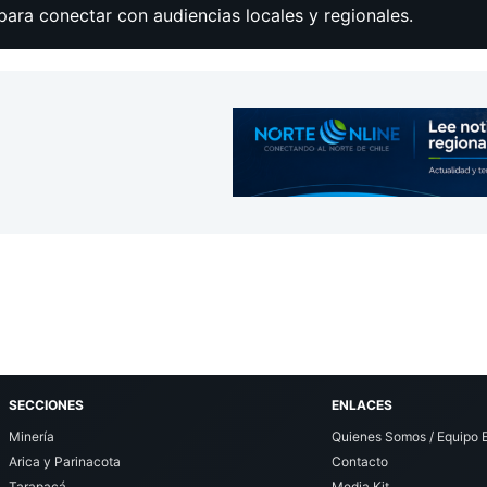
para conectar con audiencias locales y regionales.
SECCIONES
ENLACES
Minería
Quienes Somos / Equipo E
Arica y Parinacota
Contacto
Tarapacá
Media Kit