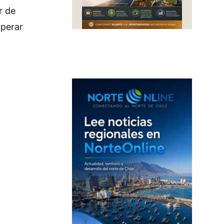
r de
operar