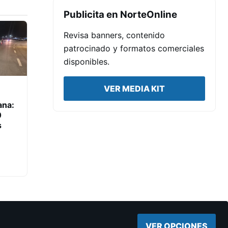
Publicita en NorteOnline
Revisa banners, contenido
patrocinado y formatos comerciales
disponibles.
VER MEDIA KIT
ana:
0
s
VER OPCIONES