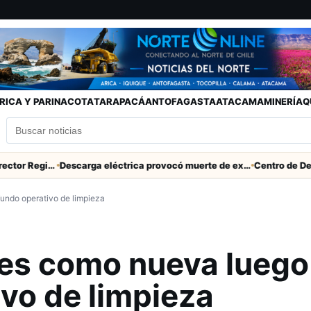
RICA Y PARINACOTA
TARAPACÁ
ANTOFAGASTA
ATACAMA
MINERÍA
Q
SERNAC pidió la renuncia a Director Regional (s) de Arica por contratar solo a militantes del Gobierno
Descarga eléctrica provocó muerte de extranjero que robaba cables en Cerro Chuño
undo operativo de limpieza
es como nueva luego
vo de limpieza