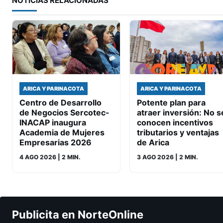
NOTICIAS RELACIONADAS
ARICA Y PARINACOTA
ARICA Y PARINACOTA
Centro de Desarrollo
Potente plan para
de Negocios Sercotec-
atraer inversión: No s
INACAP inaugura
conocen incentivos
Academia de Mujeres
tributarios y ventajas
Empresarias 2026
de Arica
4 AGO 2026
| 2 MIN.
3 AGO 2026
| 2 MIN.
Publicita en NorteOnline