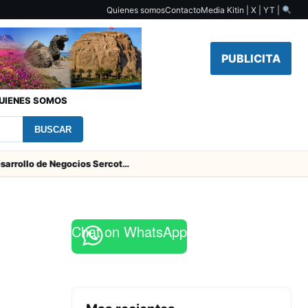
Quienes somos
Contacto
Media Kit
in | X | YT |
PUBLICITA
UIENES SOMOS
BUSCAR
Centro de Desarrollo de Negocios Sercotec-INACAP inaugura Academia de Mujeres Empresarias 2026
Chat on WhatsApp