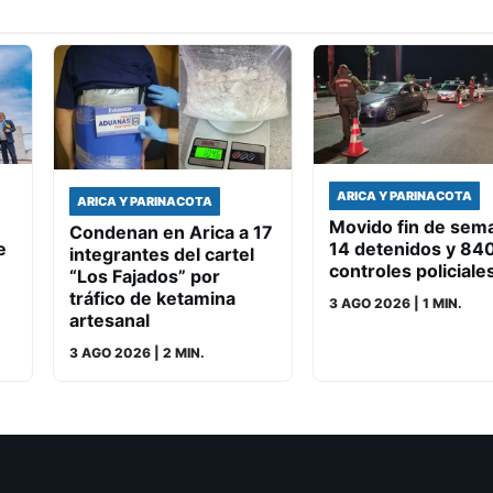
ARICA Y PARINACOTA
ARICA Y PARINACOTA
Movido fin de sem
Condenan en Arica a 17
e
14 detenidos y 84
integrantes del cartel
controles policiale
“Los Fajados” por
tráfico de ketamina
3 AGO 2026
| 1 MIN.
artesanal
3 AGO 2026
| 2 MIN.