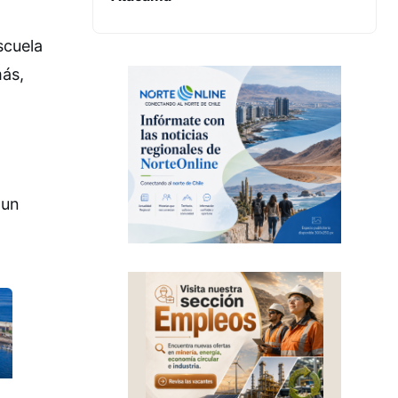
scuela
más,
 un