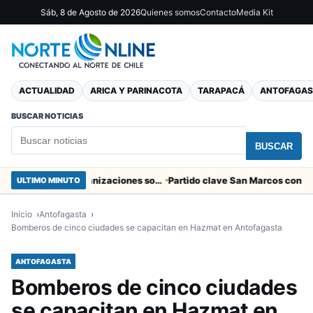
Sáb, 8 de Agosto de 2026
Quienes somos
Contacto
Media Kit
ACTUALIDAD
ARICA Y PARINACOTA
TARAPACÁ
ANTOFAGAS
BUSCAR NOTICIAS
BUSCAR
Entregaron fibra óptica gratuita a organizaciones sociales de Arica
ULTIMO MINUTO
Inicio
Antofagasta
Bomberos de cinco ciudades se capacitan en Hazmat en Antofagasta
ANTOFAGASTA
Bomberos de cinco ciudades
se capacitan en Hazmat en