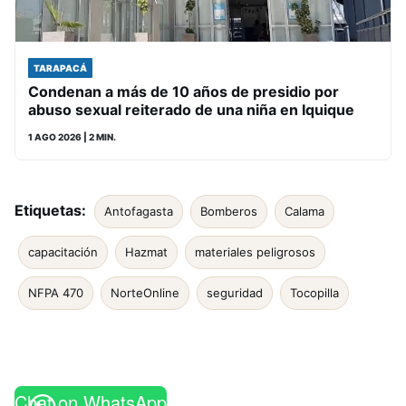
TARAPACÁ
Condenan a más de 10 años de presidio por
abuso sexual reiterado de una niña en Iquique
1 AGO 2026
| 2 MIN.
Etiquetas:
Antofagasta
Bomberos
Calama
capacitación
Hazmat
materiales peligrosos
NFPA 470
NorteOnline
seguridad
Tocopilla
Chat on WhatsApp