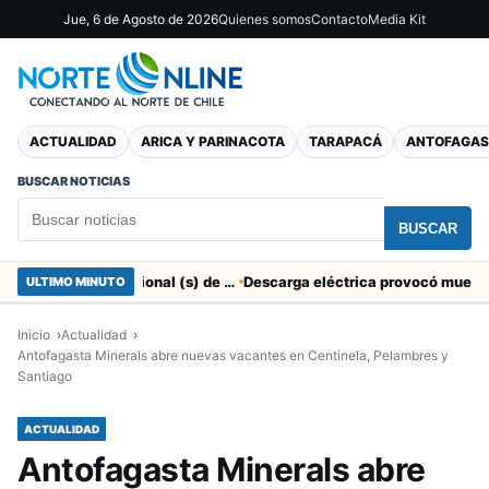
Jue, 6 de Agosto de 2026
Quienes somos
Contacto
Media Kit
ACTUALIDAD
ARICA Y PARINACOTA
TARAPACÁ
ANTOFAGAS
BUSCAR NOTICIAS
BUSCAR
SERNAC pidió la renuncia a Director Regional (s) de Arica por contratar solo a militantes del Gobierno
ULTIMO MINUTO
Inicio
Actualidad
Antofagasta Minerals abre nuevas vacantes en Centinela, Pelambres y
Santiago
ACTUALIDAD
Antofagasta Minerals abre