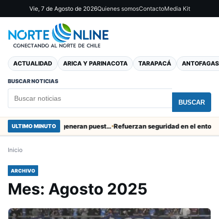
Vie, 7 de Agosto de 2026
Quienes somos
Contacto
Media Kit
ACTUALIDAD
ARICA Y PARINACOTA
TARAPACÁ
ANTOFAGAS
BUSCAR NOTICIAS
BUSCAR
Obras de Aguas del Altiplano en Arica generan puestos de trabajo
Refuerzan seguridad en el entorno port
ULTIMO MINUTO
Inicio
ARCHIVO
Mes:
Agosto 2025