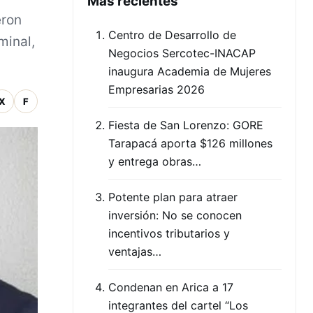
Mas recientes
eron
Centro de Desarrollo de
minal,
Negocios Sercotec-INACAP
inaugura Academia de Mujeres
Empresarias 2026
X
F
Fiesta de San Lorenzo: GORE
Tarapacá aporta $126 millones
y entrega obras…
Potente plan para atraer
inversión: No se conocen
incentivos tributarios y
ventajas…
Condenan en Arica a 17
integrantes del cartel “Los