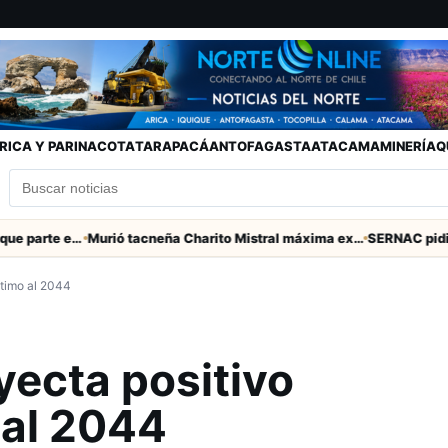
RICA Y PARINACOTA
TARAPACÁ
ANTOFAGASTA
ATACAMA
MINERÍA
Q
Toda la Fecha 19 del Ascenso que parte este viernes
Murió tacneña Charito Mistral máxima exponente de la música criolla durante 50 años
ítimo al 2044
yecta positivo
 al 2044