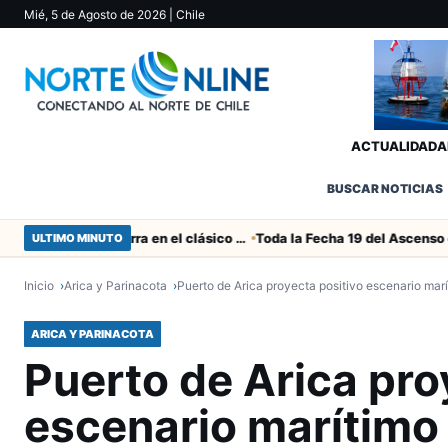
Mié, 5 de Agosto de 2026
| Chile
ACTUALIDAD
A
BUSCAR NOTICIAS
Duro castigo por la camorra en el clásico Arica-Iquique
ULTIMO MINUTO
Inicio
Arica y Parinacota
Puerto de Arica proyecta positivo escenario mar
ARICA Y PARINACOTA
Puerto de Arica pro
escenario marítimo