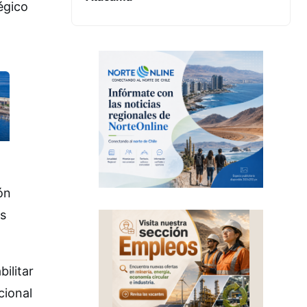
égico
ón
as
ilitar
cional