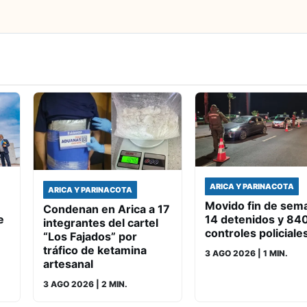
ARICA Y PARINACOTA
ARICA Y PARINACOTA
Movido fin de sem
Condenan en Arica a 17
e
14 detenidos y 84
integrantes del cartel
controles policiale
“Los Fajados” por
tráfico de ketamina
3 AGO 2026
| 1 MIN.
artesanal
3 AGO 2026
| 2 MIN.