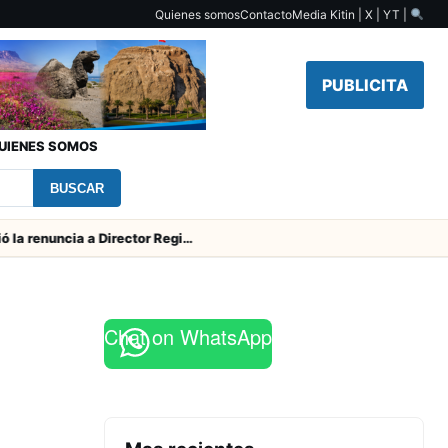
Quienes somos
Contacto
Media Kit
in | X | YT |
PUBLICITA
UIENES SOMOS
BUSCAR
SERNAC pidió la renuncia a Director Regional (s) de Arica por contratar solo a militantes del Gobierno
Chat on WhatsApp