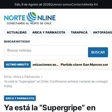
Sáb, 8 de Agosto de 2026
Quienes somos
Contacto
Media Kit
ACTUALIDAD
ARICA Y PARINACOTA
TARAPACÁ
ANTOFAGAS
BUSCAR NOTICIAS
BUSCAR
Entregaron fibra óptica gratuita a organizaciones sociales de Arica
ULTIMO MINUTO
Inicio
Arica y Parinacota
Ya está la “Supergripe” en Chile: Confirmaron primera variante de contagio
H3N2
ARICA Y PARINACOTA
Ya está la “Supergripe” en