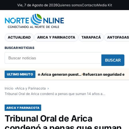
Vie, 7 de Agosto de 2026
Quienes somos
Contacto
Media Kit
ACTUALIDAD
ARICA Y PARINACOTA
TARAPACÁ
ANTOFAGAS
BUSCAR NOTICIAS
BUSCAR
Obras de Aguas del Altiplano en Arica generan puestos de trabajo
Refuerzan seguridad en el ento
ULTIMO MINUTO
Inicio
Arica y Parinacota
Tribunal Oral de Arica condenó a penas que suman 14 años a…
ARICA Y PARINACOTA
Tribunal Oral de Arica
condenó a penas que suman