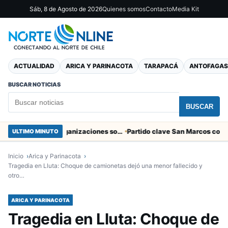
Sáb, 8 de Agosto de 2026
Quienes somos
Contacto
Media Kit
ACTUALIDAD
ARICA Y PARINACOTA
TARAPACÁ
ANTOFAGAS
BUSCAR NOTICIAS
BUSCAR
Entregaron fibra óptica gratuita a organizaciones sociales de Arica
ULTIMO MINUTO
Inicio
Arica y Parinacota
Tragedia en Lluta: Choque de camionetas dejó una menor fallecido y
otro…
ARICA Y PARINACOTA
Tragedia en Lluta: Choque de