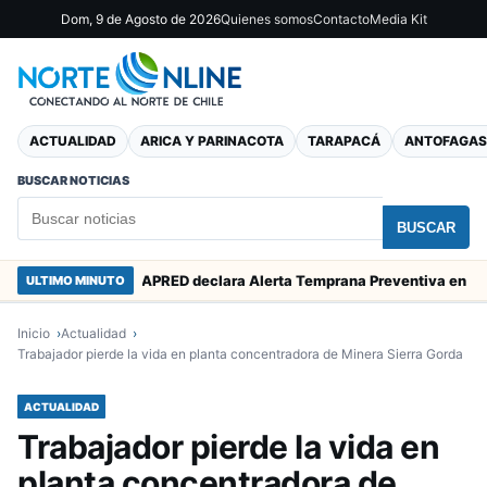
Dom, 9 de Agosto de 2026
Quienes somos
Contacto
Media Kit
ACTUALIDAD
ARICA Y PARINACOTA
TARAPACÁ
ANTOFAGAS
BUSCAR NOTICIAS
BUSCAR
alparaíso
SENAPRED declara Alerta Temprana Preventiva en Tarapacá por lluvias, nevadas y tormentas eléctricas
ULTIMO MINUTO
Inicio
Actualidad
Trabajador pierde la vida en planta concentradora de Minera Sierra Gorda
ACTUALIDAD
Trabajador pierde la vida en
planta concentradora de