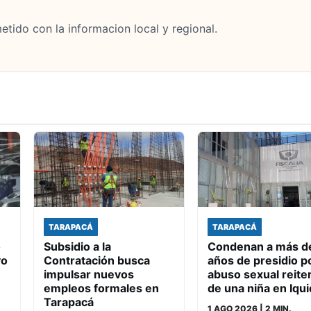
tido con la informacion local y regional.
TARAPACÁ
TARAPACÁ
ó
Subsidio a la
Condenan a más d
vo
Contratación busca
años de presidio p
impulsar nuevos
abuso sexual reite
empleos formales en
de una niña en Iqu
Tarapacá
1 AGO 2026
| 2 MIN.