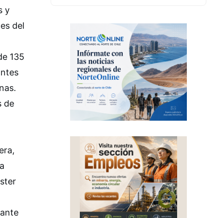
s y
es del
de 135
antes
nas.
s de
era,
na
ster
tante