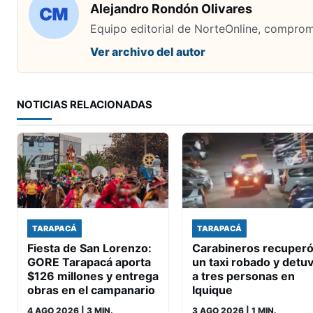
Alejandro Rondón Olivares
Equipo editorial de NorteOnline, comprome
Ver archivo del autor
NOTICIAS RELACIONADAS
TARAPACÁ
TARAPACÁ
Fiesta de San Lorenzo:
Carabineros recuper
GORE Tarapacá aporta
un taxi robado y detu
$126 millones y entrega
a tres personas en
obras en el campanario
Iquique
4 AGO 2026
| 3 MIN.
3 AGO 2026
| 1 MIN.