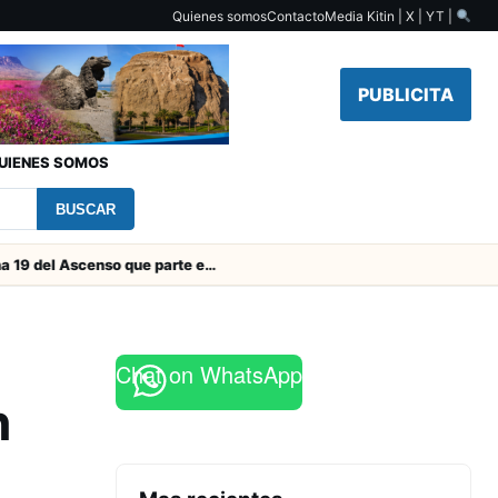
Quienes somos
Contacto
Media Kit
in | X | YT |
PUBLICITA
UIENES SOMOS
BUSCAR
Toda la Fecha 19 del Ascenso que parte este viernes
Chat on WhatsApp
n