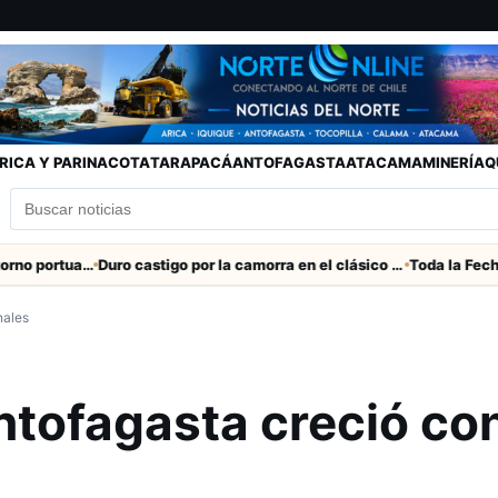
RICA Y PARINACOTA
TARAPACÁ
ANTOFAGASTA
ATACAMA
MINERÍA
Q
Refuerzan seguridad en el entorno portuario de Arica
Duro castigo por la camorra en el clásico Arica-Iquique
nales
ntofagasta creció co