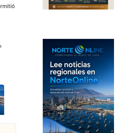
rmitió
e