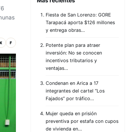
Mas recientes
76
Fiesta de San Lorenzo: GORE
omunas
Tarapacá aporta $126 millones
y entrega obras…
X
F
Potente plan para atraer
inversión: No se conocen
incentivos tributarios y
ventajas…
Condenan en Arica a 17
integrantes del cartel “Los
Fajados” por tráfico…
Mujer queda en prisión
preventiva por estafa con cupos
de vivienda en…