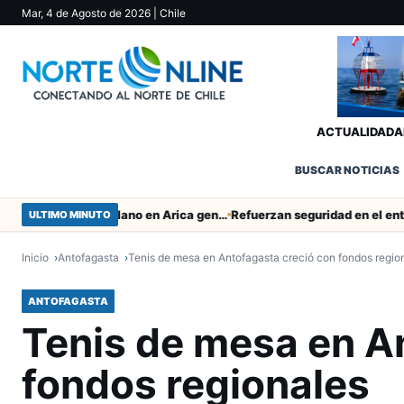
Mar, 4 de Agosto de 2026
| Chile
ACTUALIDAD
A
BUSCAR NOTICIAS
Obras de Aguas del Altiplano en Arica generan puestos de trabajo
ULTIMO MINUTO
Inicio
Antofagasta
Tenis de mesa en Antofagasta creció con fondos regio
ANTOFAGASTA
Tenis de mesa en A
fondos regionales