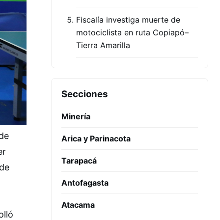
Fiscalía investiga muerte de
motociclista en ruta Copiapó–
Tierra Amarilla
Secciones
Minería
 de
Arica y Parinacota
er
Tarapacá
 de
Antofagasta
Atacama
olló