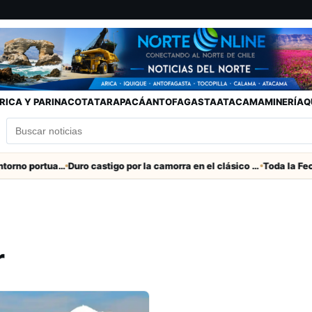
RICA Y PARINACOTA
TARAPACÁ
ANTOFAGASTA
ATACAMA
MINERÍA
Q
Refuerzan seguridad en el entorno portuario de Arica
Duro castigo por la camorra en el clásico Arica-Iquique
r