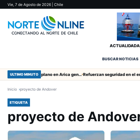
Vie, 7 de Agosto de 2026
| Chile
ACTUALIDAD
A
BUSCAR NOTICIAS
Obras de Aguas del Altiplano en Arica generan puestos de trabajo
ULTIMO MINUTO
Inicio
proyecto de Andover
ETIQUETA
proyecto de Andove