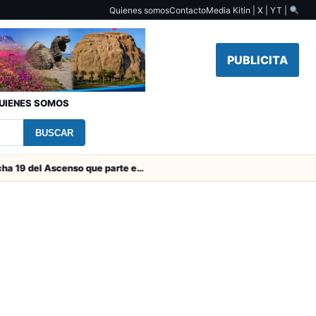
Quienes somos
Contacto
Media Kit
in | X | YT |
PUBLICITA
UIENES SOMOS
BUSCAR
Toda la Fecha 19 del Ascenso que parte este viernes