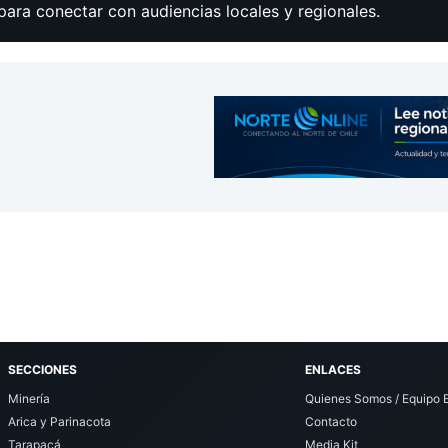
para conectar con audiencias locales y regionales.
SECCIONES
ENLACES
Minería
Quienes Somos / Equipo E
Arica y Parinacota
Contacto
Tarapacá
Media Kit