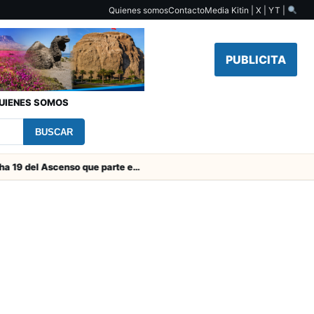
Quienes somos
Contacto
Media Kit
in | X | YT |
PUBLICITA
UIENES SOMOS
BUSCAR
Toda la Fecha 19 del Ascenso que parte este viernes