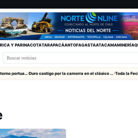
RICA Y PARINACOTA
TARAPACÁ
ANTOFAGASTA
ATACAMA
MINERÍA
Q
Refuerzan seguridad en el entorno portuario de Arica
Duro castigo por la camorra en el clásico Arica-Iquique
e