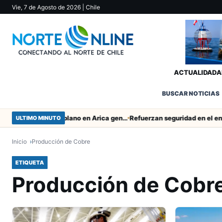
Vie, 7 de Agosto de 2026
| Chile
ACTUALIDAD
A
BUSCAR NOTICIAS
Obras de Aguas del Altiplano en Arica generan puestos de trabajo
ULTIMO MINUTO
Inicio
Producción de Cobre
ETIQUETA
Producción de Cobr