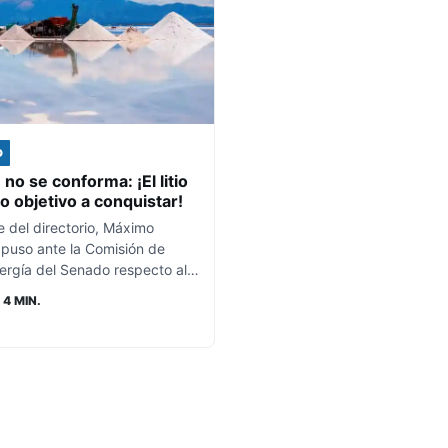
D
o se conforma: ¡El litio
o objetivo a conquistar!
e del directorio, Máximo
puso ante la Comisión de
nergía del Senado respecto al…
 4 MIN.