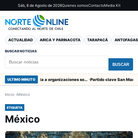
Sáb, 8 de Agosto de 2026
Quienes somos
Contacto
Media Kit
ACTUALIDAD
ARICA Y PARINACOTA
TARAPACÁ
ANTOFAGAS
BUSCAR NOTICIAS
BUSCAR
Entregaron fibra óptica gratuita a organizaciones sociales de Arica
ULTIMO MINUTO
Inicio
México
ETIQUETA
México