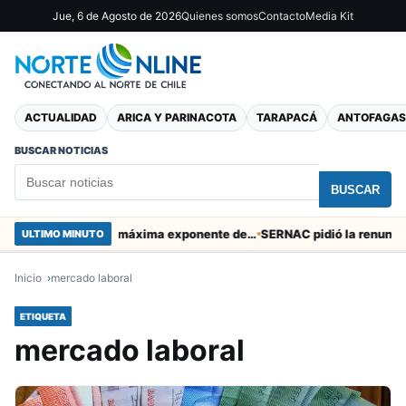
Jue, 6 de Agosto de 2026
Quienes somos
Contacto
Media Kit
ACTUALIDAD
ARICA Y PARINACOTA
TARAPACÁ
ANTOFAGAS
BUSCAR NOTICIAS
BUSCAR
Murió tacneña Charito Mistral máxima exponente de la música criolla durante 50 años
ULTIMO MINUTO
Inicio
mercado laboral
ETIQUETA
mercado laboral