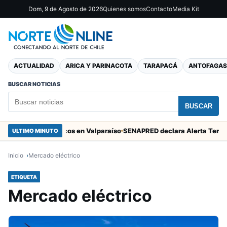
Dom, 9 de Agosto de 2026
Quienes somos
Contacto
Media Kit
ACTUALIDAD
ARICA Y PARINACOTA
TARAPACÁ
ANTOFAGAS
BUSCAR NOTICIAS
BUSCAR
empate de San Marcos en Valparaíso
ULTIMO MINUTO
Inicio
Mercado eléctrico
ETIQUETA
Mercado eléctrico