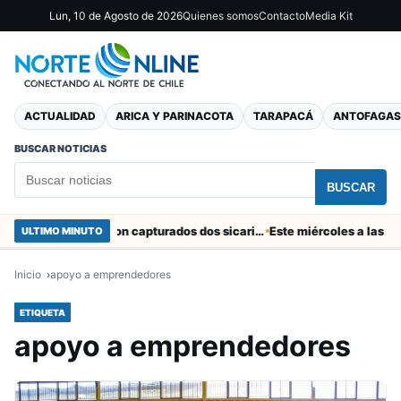
Lun, 10 de Agosto de 2026
Quienes somos
Contacto
Media Kit
ACTUALIDAD
ARICA Y PARINACOTA
TARAPACÁ
ANTOFAGAS
BUSCAR NOTICIAS
BUSCAR
En el “colador” de Cuya fueron capturados dos sicarios colombianos
ULTIMO MINUTO
Inicio
apoyo a emprendedores
ETIQUETA
apoyo a emprendedores