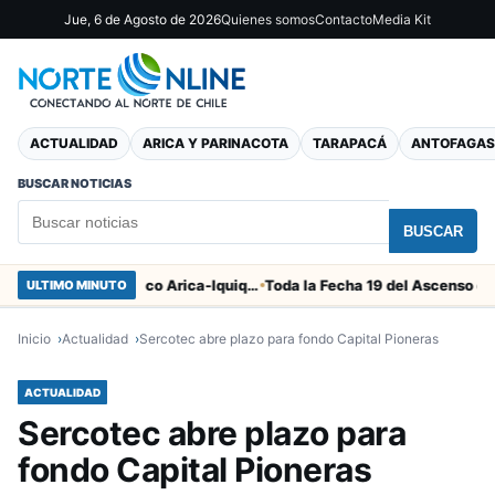
Jue, 6 de Agosto de 2026
Quienes somos
Contacto
Media Kit
ACTUALIDAD
ARICA Y PARINACOTA
TARAPACÁ
ANTOFAGAS
BUSCAR NOTICIAS
BUSCAR
Duro castigo por la camorra en el clásico Arica-Iquique
Toda la Fecha 19 del Ascenso que parte
ULTIMO MINUTO
Inicio
Actualidad
Sercotec abre plazo para fondo Capital Pioneras
ACTUALIDAD
Sercotec abre plazo para
fondo Capital Pioneras