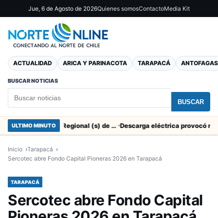
Jue, 6 de Agosto de 2026
Quienes somos
Contacto
Media Kit
ACTUALIDAD
ARICA Y PARINACOTA
TARAPACÁ
ANTOFAGAS
BUSCAR NOTICIAS
BUSCAR
SERNAC pidió la renuncia a Director Regional (s) de Arica por contratar solo a militantes del Gobierno
ULTIMO MINUTO
Inicio
Tarapacá
Sercotec abre Fondo Capital Pioneras 2026 en Tarapacá
TARAPACÁ
Sercotec abre Fondo Capital
Pioneras 2026 en Tarapacá