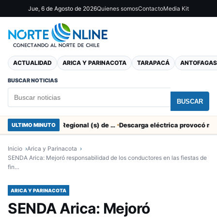
Jue, 6 de Agosto de 2026
Quienes somos
Contacto
Media Kit
ACTUALIDAD
ARICA Y PARINACOTA
TARAPACÁ
ANTOFAGAS
BUSCAR NOTICIAS
BUSCAR
SERNAC pidió la renuncia a Director Regional (s) de Arica por contratar solo a militantes del Gobierno
ULTIMO MINUTO
Inicio
Arica y Parinacota
SENDA Arica: Mejoró responsabilidad de los conductores en las fiestas de
fin…
ARICA Y PARINACOTA
SENDA Arica: Mejoró