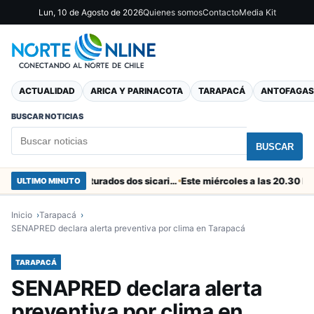
Lun, 10 de Agosto de 2026
Quienes somos
Contacto
Media Kit
ACTUALIDAD
ARICA Y PARINACOTA
TARAPACÁ
ANTOFAGAS
BUSCAR NOTICIAS
BUSCAR
En el “colador” de Cuya fueron capturados dos sicarios colombianos
ULTIMO MINUTO
Inicio
Tarapacá
SENAPRED declara alerta preventiva por clima en Tarapacá
TARAPACÁ
SENAPRED declara alerta
preventiva por clima en