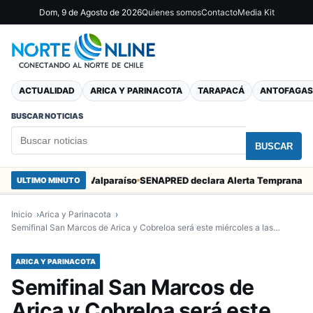
Dom, 9 de Agosto de 2026
Quienes somos
Contacto
Media Kit
ACTUALIDAD
ARICA Y PARINACOTA
TARAPACÁ
ANTOFAGAS
BUSCAR NOTICIAS
BUSCAR
an Marcos en Valparaíso
ULTIMO MINUTO
Inicio
Arica y Parinacota
Semifinal San Marcos de Arica y Cobreloa será este miércoles a las…
ARICA Y PARINACOTA
Semifinal San Marcos de
Arica y Cobreloa será este