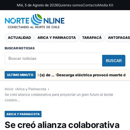
Mié, 5 de Agosto de 2026
Quienes somos
Contacto
Media Kit
ACTUALIDAD
ARICA Y PARINACOTA
TARAPACÁ
ANTOFAGAS
BUSCAR NOTICIAS
BUSCAR
SERNAC pidió la renuncia a Director Regional (s) de Arica por contratar solo a militantes del Gobierno
ULTIMO MINUTO
Inicio
Arica y Parinacota
Se creó alianza colaborativa para proyectar un gran futuro al borde
costero…
ARICA Y PARINACOTA
Se creó alianza colaborativa