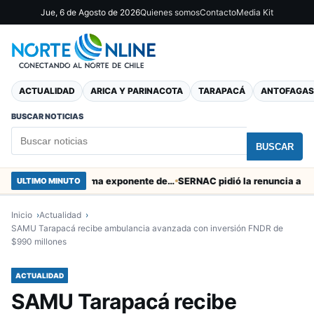
Jue, 6 de Agosto de 2026
Quienes somos
Contacto
Media Kit
ACTUALIDAD
ARICA Y PARINACOTA
TARAPACÁ
ANTOFAGAS
BUSCAR NOTICIAS
BUSCAR
Murió tacneña Charito Mistral máxima exponente de la música criolla durante 50 años
ULTIMO MINUTO
Inicio
Actualidad
SAMU Tarapacá recibe ambulancia avanzada con inversión FNDR de
$990 millones
ACTUALIDAD
SAMU Tarapacá recibe