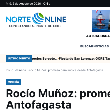
Mié, 5 de Agosto de 2026
| Chile
ACTUALIDAD
A
BUSCAR NOTICIAS
Centro de Desarrollo de Negocios Sercotec-INACAP inaugura Academia de Mujeres Empresarias 2026
ULTIMO MINUTO
Inicio
Minería
Rocío Muñoz: promesa paralímpica desde Antofagasta
MINERÍA
Rocío Muñoz: prome
Antofagasta