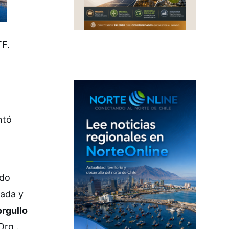
TF.
ntó
ndo
tada y
orgullo
 Org…