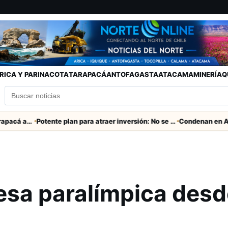
RICA Y PARINACOTA
TARAPACÁ
ANTOFAGASTA
ATACAMA
MINERÍA
Q
Fiesta de San Lorenzo: GORE Tarapacá aporta $126 millones y entrega obras en el campanario
Potente plan para atraer inversión: No se conocen incentivos tributarios y ventajas de Arica
sa paralímpica desd