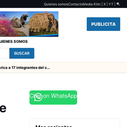
Quienes somos
Contacto
Media Kit
in | X | YT |
PUBLICITA
UIENES SOMOS
BUSCAR
Condenan en Arica a 17 integrantes del cartel “Los Fajados” por tráfico de ketamina artesanal
Chat on WhatsApp
e