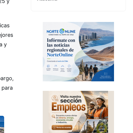
25 y
icas
jores
a y
bargo,
o para