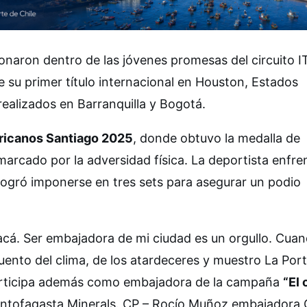
onaron dentro de las jóvenes promesas del circuito I
e su primer título internacional en Houston, Estados
ealizados en Barranquilla y Bogotá.
icanos Santiago 2025
, donde obtuvo la medalla de
 marcado por la adversidad física. La deportista enfre
logró imponerse en tres sets para asegurar un podio
acá. Ser embajadora de mi ciudad es un orgullo. Cua
uento del clima, de los atardeceres y muestro La Por
 participa además como embajadora de la campaña
“El 
r Antofagasta Minerals. CP – Rocío Muñoz embajadora