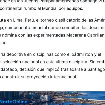
 bronce en los Juegos Parapanamericanos Santiago 20
o continental rumbo al Mundial por equipos.
uta en Lima, Perú, el torneo clasificatorio de las Amér
up
, campeonato mundial donde compiten los doce me
rte nómina con las experimentadas Macarena Cabrillan
leno.
oria deportiva en disciplinas como el bádminton y el
a selección nacional en esta última disciplina. Sin em
s adaptado, decisión que implicó trasladarse a Santiag
 construir su proyección internacional.