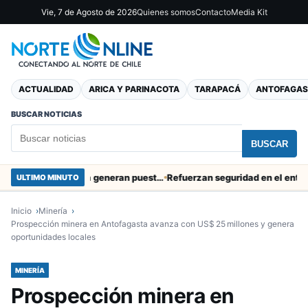
Vie, 7 de Agosto de 2026
Quienes somos
Contacto
Media Kit
ACTUALIDAD
ARICA Y PARINACOTA
TARAPACÁ
ANTOFAGAS
BUSCAR NOTICIAS
BUSCAR
Obras de Aguas del Altiplano en Arica generan puestos de trabajo
Refuerzan seguridad en el entorno port
ULTIMO MINUTO
Inicio
Minería
Prospección minera en Antofagasta avanza con US$ 25 millones y genera
oportunidades locales
MINERÍA
Prospección minera en