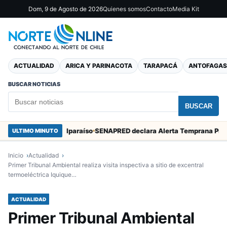
Dom, 9 de Agosto de 2026
Quienes somos
Contacto
Media Kit
ACTUALIDAD
ARICA Y PARINACOTA
TARAPACÁ
ANTOFAGAS
BUSCAR NOTICIAS
BUSCAR
Marcos en Valparaíso
ULTIMO MINUTO
Inicio
Actualidad
Primer Tribunal Ambiental realiza visita inspectiva a sitio de excentral
termoeléctrica Iquique…
ACTUALIDAD
Primer Tribunal Ambiental