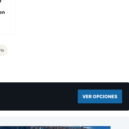
a
en
rio
VER OPCIONES