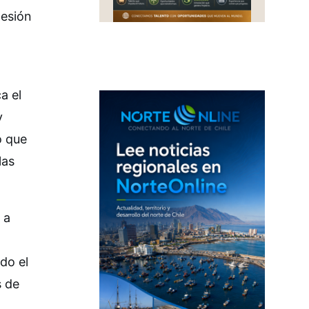
hesión
a el
y
ó que
las
 a
do el
s de