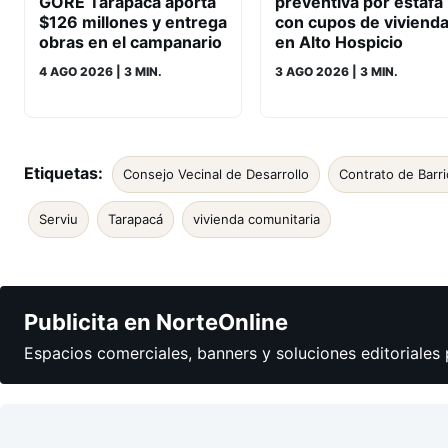
GORE Tarapacá aporta
preventiva por estafa
$126 millones y entrega
con cupos de viviend
obras en el campanario
en Alto Hospicio
4 AGO 2026
| 3 MIN.
3 AGO 2026
| 3 MIN.
Etiquetas:
Consejo Vecinal de Desarrollo
Contrato de Barri
Serviu
Tarapacá
vivienda comunitaria
Publicita en NorteOnline
Espacios comerciales, banners y soluciones editoriales 