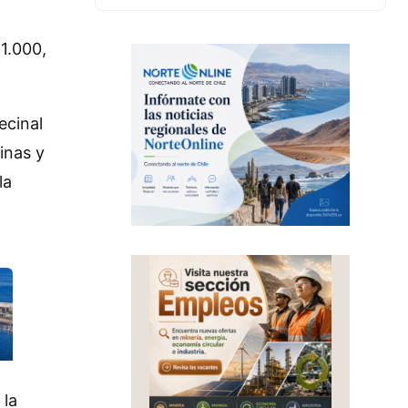
81.000,
ecinal
inas y
la
 la