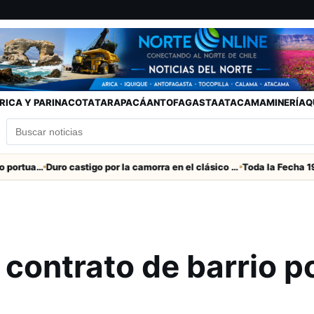
RICA Y PARINACOTA
TARAPACÁ
ANTOFAGASTA
ATACAMA
MINERÍA
Q
Refuerzan seguridad en el entorno portuario de Arica
Duro castigo por la camorra en el clásico Arica-Iquique
contrato de barrio p