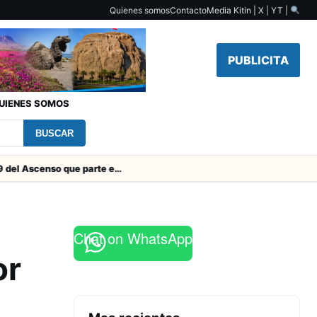
Quienes somos
Contacto
Media Kit
in | X | YT |
PUBLICITA
UIENES SOMOS
BUSCAR
Toda la Fecha 19 del Ascenso que parte este viernes
Chat on WhatsApp
or