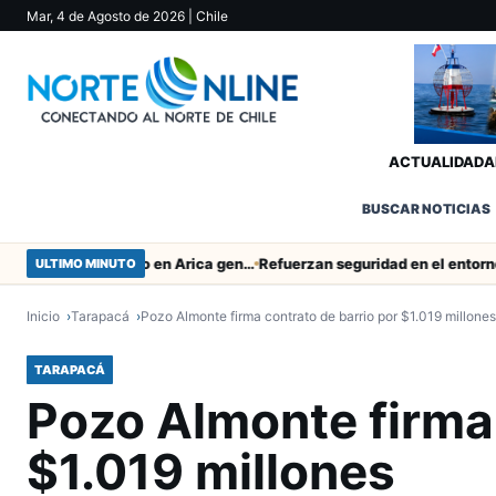
Mar, 4 de Agosto de 2026
| Chile
ACTUALIDAD
A
BUSCAR NOTICIAS
Obras de Aguas del Altiplano en Arica generan puestos de trabajo
ULTIMO MINUTO
Inicio
Tarapacá
Pozo Almonte firma contrato de barrio por $1.019 millones
TARAPACÁ
Pozo Almonte firma 
$1.019 millones