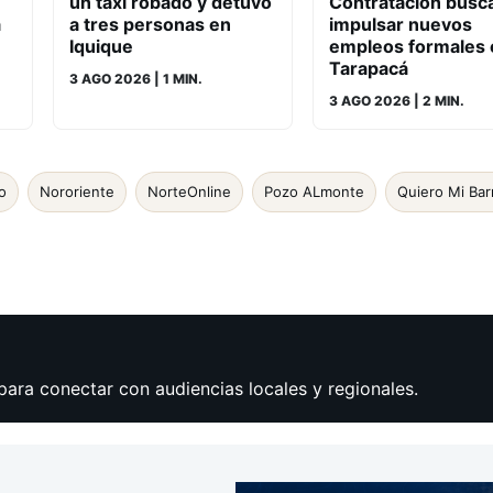
un taxi robado y detuvo
Contratación busc
a
a tres personas en
impulsar nuevos
Iquique
empleos formales 
Tarapacá
3 AGO 2026
| 1 MIN.
3 AGO 2026
| 2 MIN.
o
Nororiente
NorteOnline
Pozo ALmonte
Quiero Mi Bar
para conectar con audiencias locales y regionales.