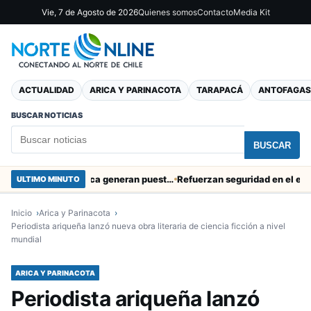
Vie, 7 de Agosto de 2026
Quienes somos
Contacto
Media Kit
ACTUALIDAD
ARICA Y PARINACOTA
TARAPACÁ
ANTOFAGAS
BUSCAR NOTICIAS
BUSCAR
Obras de Aguas del Altiplano en Arica generan puestos de trabajo
Refuerzan seguridad en el entorno 
ULTIMO MINUTO
Inicio
Arica y Parinacota
Periodista ariqueña lanzó nueva obra literaria de ciencia ficción a nivel
mundial
ARICA Y PARINACOTA
Periodista ariqueña lanzó