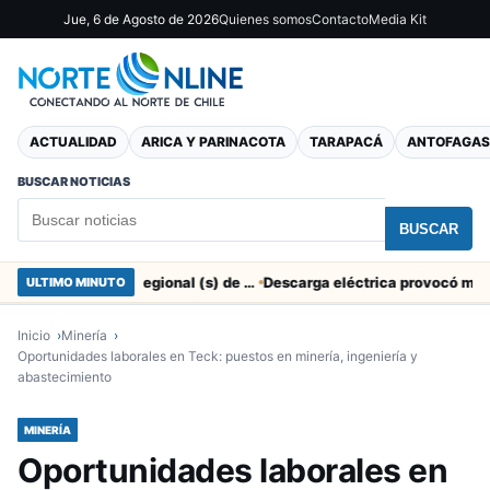
Jue, 6 de Agosto de 2026
Quienes somos
Contacto
Media Kit
ACTUALIDAD
ARICA Y PARINACOTA
TARAPACÁ
ANTOFAGAS
BUSCAR NOTICIAS
BUSCAR
SERNAC pidió la renuncia a Director Regional (s) de Arica por contratar solo a militantes del Gobierno
ULTIMO MINUTO
Inicio
Minería
Oportunidades laborales en Teck: puestos en minería, ingeniería y
abastecimiento
MINERÍA
Oportunidades laborales en