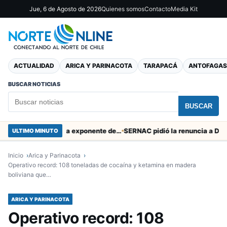
Jue, 6 de Agosto de 2026
Quienes somos
Contacto
Media Kit
ACTUALIDAD
ARICA Y PARINACOTA
TARAPACÁ
ANTOFAGAS
BUSCAR NOTICIAS
BUSCAR
Murió tacneña Charito Mistral máxima exponente de la música criolla durante 50 años
ULTIMO MINUTO
Inicio
Arica y Parinacota
Operativo record: 108 toneladas de cocaína y ketamina en madera
boliviana que…
ARICA Y PARINACOTA
Operativo record: 108