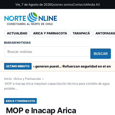
Vie, 7 de Agosto de 2026
Quienes somos
Contacto
Media Kit
ACTUALIDAD
ARICA Y PARINACOTA
TARAPACÁ
ANTOFAGAS
BUSCAR NOTICIAS
BUSCAR
Obras de Aguas del Altiplano en Arica generan puestos de trabajo
Refuerzan seguridad en el entorno port
ULTIMO MINUTO
Inicio
Arica y Parinacota
MOP e Inacap Arica impulsan capacitación técnica para comités de agua
potable…
ARICA Y PARINACOTA
MOP e Inacap Arica